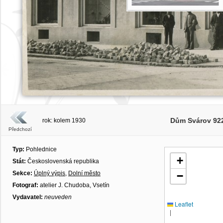
Dům Svárov 922
rok: kolem 1930
Předchozí
Typ:
Pohlednice
+
Stát:
Československá republika
Sekce:
Úplný výpis
,
Dolní město
−
Fotograf:
atelier J. Chudoba, Vsetín
Vydavatel:
neuveden
Leaflet
|