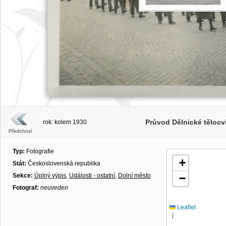
Průvod Dělnické tělocv
rok: kolem 1930
Předchozí
Typ:
Fotografie
+
Stát:
Československá republika
Sekce:
Úplný výpis
,
Události - ostatní
,
Dolní město
−
Fotograf:
neuveden
Leaflet
|