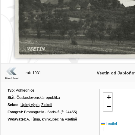
Vsetín od Jabloňo
rok: 1931
Předchozí
Typ:
Pohlednice
+
Stát:
Československá republika
Sekce:
Úplný výpis
,
Z okolí
−
Fotograf:
Bromografia - Sadská (č. 24455)
Vydavatel:
A. Tůma, knihkupec na Vsetíně
Leaflet
|