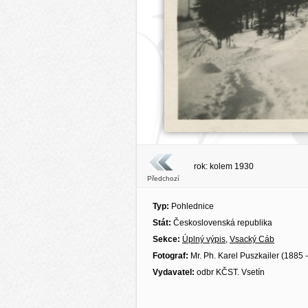
rok: kolem 1930
Předchozí
Typ:
Pohlednice
Stát:
Československá republika
Sekce:
Úplný výpis
,
Vsacký Cáb
Fotograf:
Mr. Ph. Karel Puszkailer (1885 
Vydavatel:
odbr KČST. Vsetín