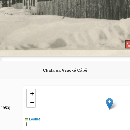
Chata na Vsacké Cábě
+
−
- 1953)
Leaflet
|