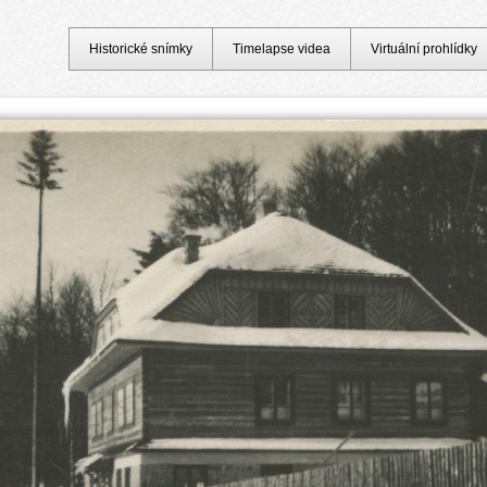
Historické snímky
Timelapse videa
Virtuální prohlídky