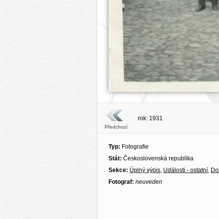
rok: 1931
Předchozí
Typ:
Fotografie
Stát:
Československá republika
Sekce:
Úplný výpis
,
Události - ostatní
,
Do
Fotograf:
neuveden