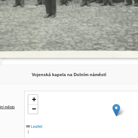
Vojenská kapela na Dolním náměstí
+
lní město
−
Leaflet
|