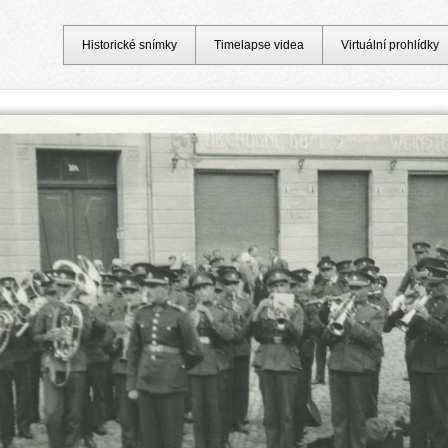
Historické snímky
Timelapse videa
Virtuální prohlídky