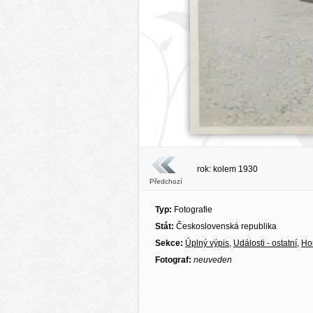
rok: kolem 1930
Předchozí
Typ:
Fotografie
Stát:
Československá republika
Sekce:
Úplný výpis
,
Události - ostatní
,
Ho
Fotograf:
neuveden