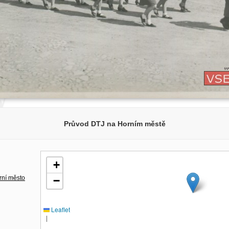
Průvod DTJ na Horním městě
+
rní město
−
Leaflet
|