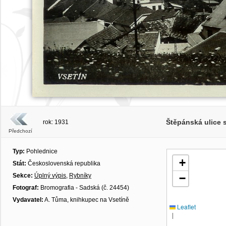
Štěpánská ulice 
rok: 1931
Předchozí
Typ:
Pohlednice
+
Stát:
Československá republika
Sekce:
Úplný výpis
,
Rybníky
−
Fotograf:
Bromografia - Sadská (č. 24454)
Vydavatel:
A. Tůma, knihkupec na Vsetíně
Leaflet
|