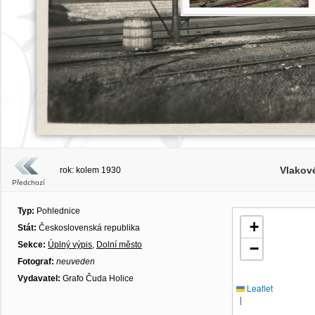
Vlakové
rok: kolem 1930
Předchozí
Typ:
Pohlednice
+
Stát:
Československá republika
Sekce:
Úplný výpis
,
Dolní město
−
Fotograf:
neuveden
Vydavatel:
Grafo Čuda Holice
Leaflet
|