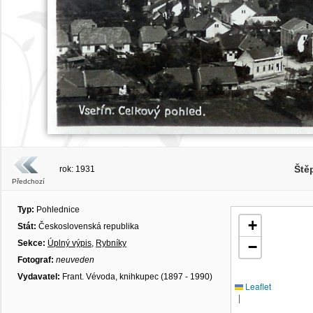
Ště
rok: 1931
Předchozí
Typ:
Pohlednice
+
Stát:
Československá republika
Sekce:
Úplný výpis
,
Rybníky
−
Fotograf:
neuveden
Vydavatel:
Frant. Vévoda, knihkupec (1897 - 1990)
Leaflet
|