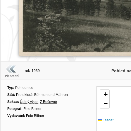
Pohled n
rok: 1939
Předchozí
Typ:
Pohlednice
+
Stát:
Protektorát Böhmen und Mähren
Sekce:
Úplný výpis
,
Z Bečevné
−
Fotograf:
Foto Bittner
Vydavatel:
Foto Bittner
Leaflet
|