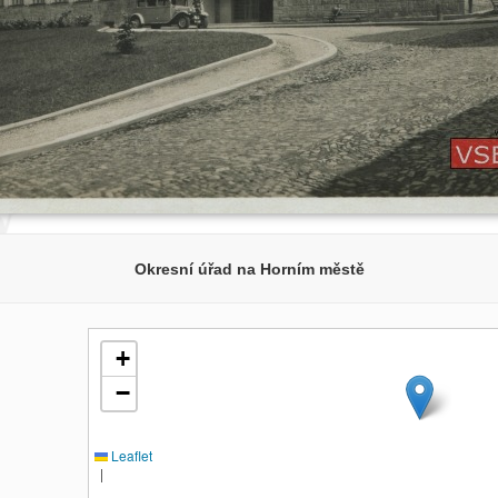
Okresní úřad na Horním městě
+
−
Leaflet
|