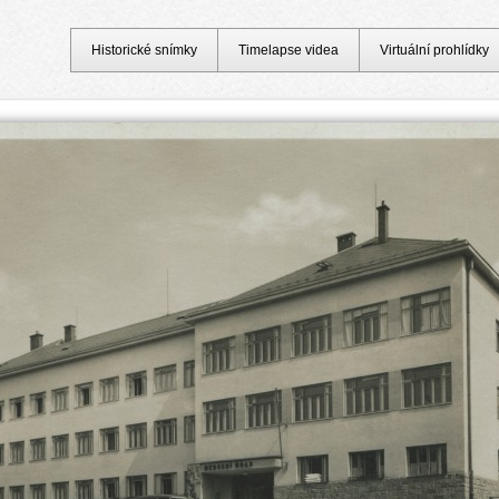
Historické snímky
Timelapse videa
Virtuální prohlídky