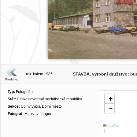
STAVBA, výrobní družstvo: budo
rok: kolem 1985
Předchozí
Typ:
Fotografie
+
Stát:
Československá socialistická republika
Sekce:
Úplný výpis
,
Dolní město
−
Fotograf:
Miroslav Langer
Leaflet
|