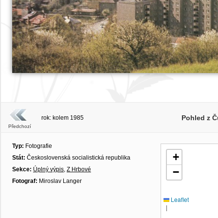
Pohled z Č
rok: kolem 1985
Předchozí
Typ:
Fotografie
+
Stát:
Československá socialistická republika
Sekce:
Úplný výpis
,
Z Hrbové
−
Fotograf:
Miroslav Langer
Leaflet
|