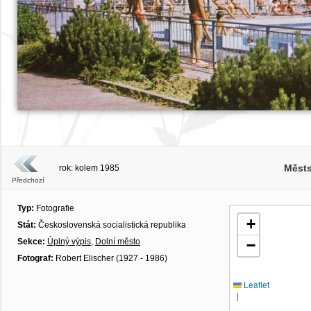
Městs
rok: kolem 1985
Předchozí
Typ:
Fotografie
+
Stát:
Československá socialistická republika
Sekce:
Úplný výpis
,
Dolní město
−
Fotograf:
Robert Elischer (1927 - 1986)
Leaflet
|