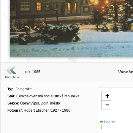
Vánočn
rok: 1985
Předchozí
Typ:
Fotografie
+
Stát:
Československá socialistická republika
Sekce:
Úplný výpis
,
Dolní město
−
Fotograf:
Robert Elischer (1927 - 1986)
Leaflet
|