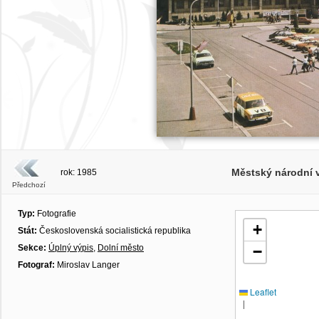
Městský národní 
rok: 1985
Předchozí
Typ:
Fotografie
+
Stát:
Československá socialistická republika
Sekce:
Úplný výpis
,
Dolní město
−
Fotograf:
Miroslav Langer
Leaflet
|