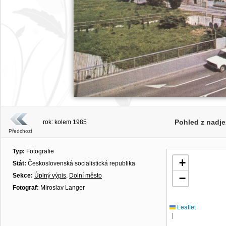
Pohled z nadje
rok: kolem 1985
Předchozí
Typ:
Fotografie
+
Stát:
Československá socialistická republika
Sekce:
Úplný výpis
,
Dolní město
−
Fotograf:
Miroslav Langer
Leaflet
|