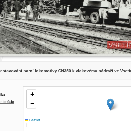
řestavování parní lokomotivy CN350 k vlakovému nádraží ve Vsetí
+
lika
lní město
−
Leaflet
|