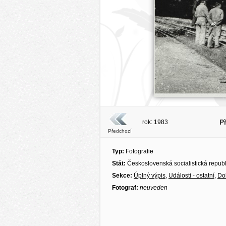
P
rok: 1983
Předchozí
Typ:
Fotografie
Stát:
Československá socialistická repub
Sekce:
Úplný výpis
,
Události - ostatní
,
Do
Fotograf:
neuveden