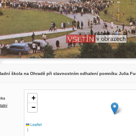
ladní škola na Ohradě při slavnostním odhalení pomníku Julia Fu
+
lika
tatní
−
Leaflet
|