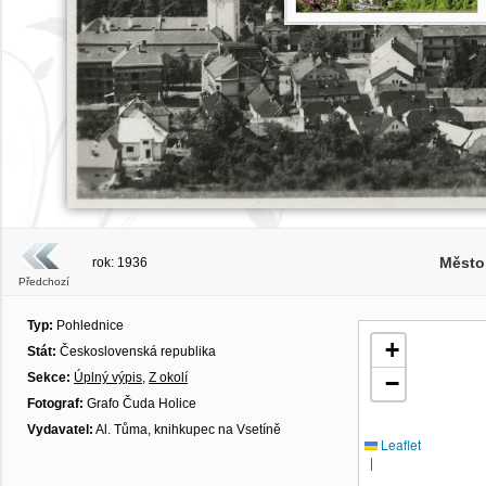
Město
rok: 1936
Předchozí
Typ:
Pohlednice
+
Stát:
Československá republika
Sekce:
Úplný výpis
,
Z okolí
−
Fotograf:
Grafo Čuda Holice
Vydavatel:
Al. Tůma, knihkupec na Vsetíně
Leaflet
|