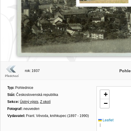
Pohle
rok: 1937
Předchozí
Typ:
Pohlednice
+
Stát:
Československá republika
Sekce:
Úplný výpis
,
Z okolí
−
Fotograf:
neuveden
Vydavatel:
Frant. Vévoda, knihkupec (1897 - 1990)
Leaflet
|