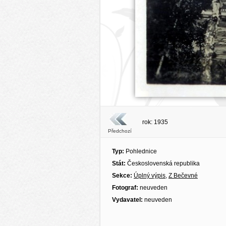
rok: 1935
Předchozí
Typ:
Pohlednice
Stát:
Československá republika
Sekce:
Úplný výpis
,
Z Bečevné
Fotograf:
neuveden
Vydavatel:
neuveden