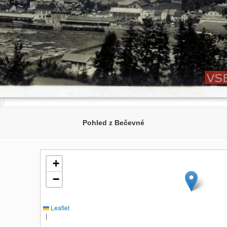
Pohled z Bečevné
+
−
Leaflet
|