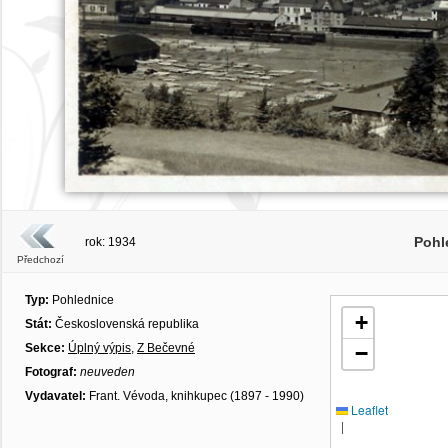
Pohl
rok: 1934
Předchozí
Typ:
Pohlednice
+
Stát:
Československá republika
Sekce:
Úplný výpis
,
Z Bečevné
−
Fotograf:
neuveden
Vydavatel:
Frant. Vévoda, knihkupec (1897 - 1990)
Leaflet
|