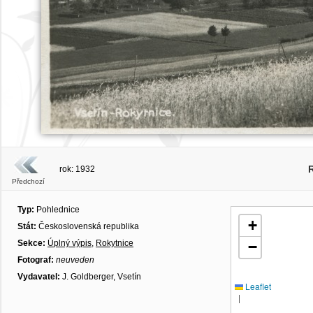
rok: 1932
Předchozí
Typ:
Pohlednice
+
Stát:
Československá republika
Sekce:
Úplný výpis
,
Rokytnice
−
Fotograf:
neuveden
Vydavatel:
J. Goldberger, Vsetín
Leaflet
|