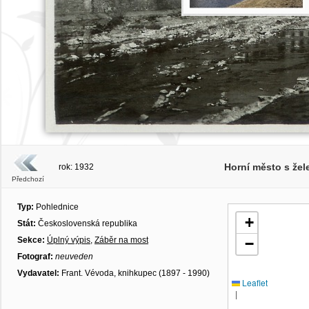
Horní město s že
rok: 1932
Předchozí
Typ:
Pohlednice
+
Stát:
Československá republika
Sekce:
Úplný výpis
,
Záběr na most
−
Fotograf:
neuveden
Vydavatel:
Frant. Vévoda, knihkupec (1897 - 1990)
Leaflet
|