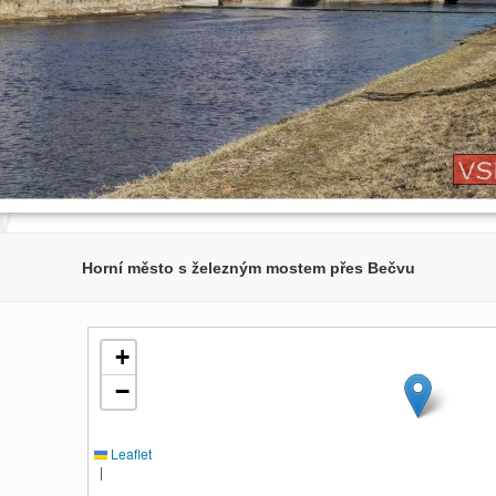
Horní město s železným mostem přes Bečvu
+
−
Leaflet
|