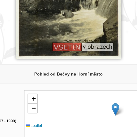
Pohled od Bečvy na Horní město
+
−
97 - 1990)
Leaflet
|