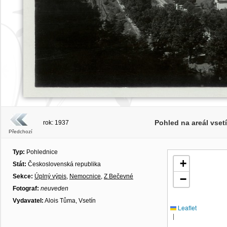
Pohled na areál vse
rok: 1937
Předchozí
Typ:
Pohlednice
+
Stát:
Československá republika
Sekce:
Úplný výpis
,
Nemocnice
,
Z Bečevné
−
Fotograf:
neuveden
Vydavatel:
Alois Tůma, Vsetín
Leaflet
|