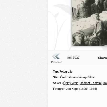
Slavn
rok: 1937
Předchozí
Typ:
Fotografie
Stát:
Československá republika
Sekce:
Úplný výpis
,
Události - ostatní
,
Do
Fotograf:
Jan Kopp (1895 - 1974)