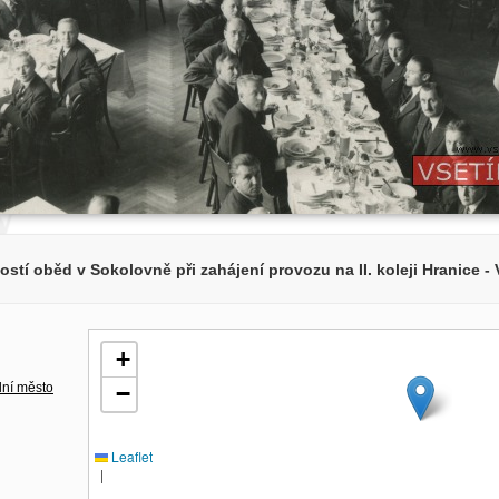
ostí oběd v Sokolovně při zahájení provozu na II. koleji Hranice - 
+
lní město
−
Leaflet
|