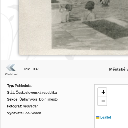
Městské v
rok: 1937
Předchozí
Typ:
Pohlednice
+
Stát:
Československá republika
Sekce:
Úplný výpis
,
Dolní město
−
Fotograf:
neuveden
Vydavatel:
neuveden
Leaflet
|