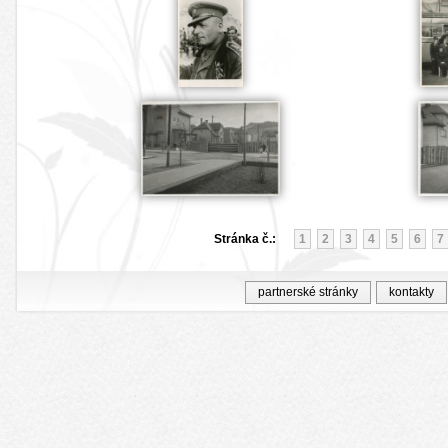
Stránka č.:
1
2
3
4
5
6
7
partnerské stránky
kontakty