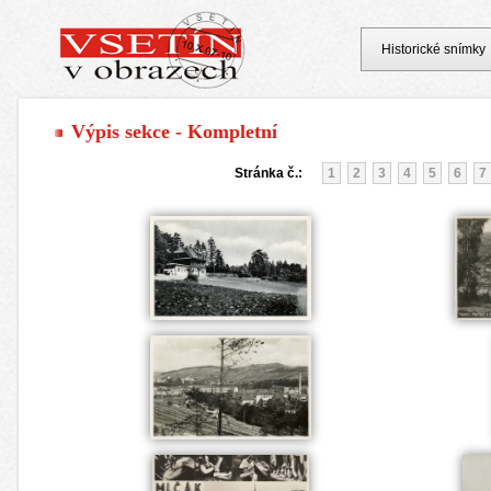
Historické snímky
Výpis sekce - Kompletní
Stránka č.:
1
2
3
4
5
6
7