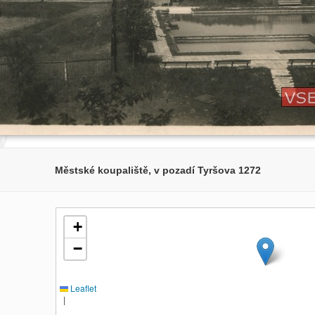
Městské koupaliště, v pozadí Tyršova 1272
+
−
Leaflet
|