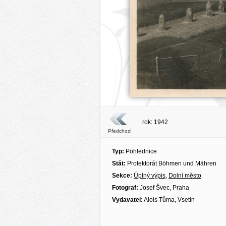
rok: 1942
Předchozí
Typ:
Pohlednice
Stát:
Protektorát Böhmen und Mähren
Sekce:
Úplný výpis
,
Dolní město
Fotograf:
Josef Švec, Praha
Vydavatel:
Alois Tůma, Vsetín