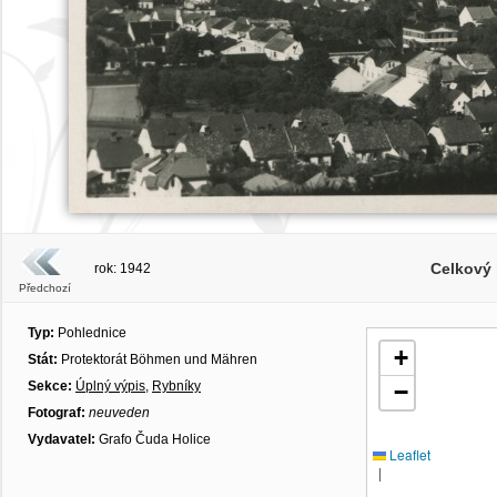
Celkový
rok: 1942
Předchozí
Typ:
Pohlednice
+
Stát:
Protektorát Böhmen und Mähren
Sekce:
Úplný výpis
,
Rybníky
−
Fotograf:
neuveden
Vydavatel:
Grafo Čuda Holice
Leaflet
|