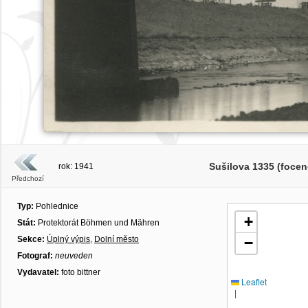
Sušilova 1335 (foce
rok: 1941
Předchozí
Typ:
Pohlednice
+
Stát:
Protektorát Böhmen und Mähren
Sekce:
Úplný výpis
,
Dolní město
−
Fotograf:
neuveden
Vydavatel:
foto bittner
Leaflet
|