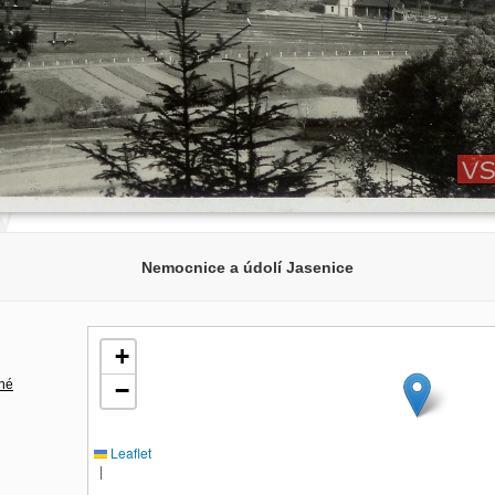
Nemocnice a údolí Jasenice
+
né
−
Leaflet
|