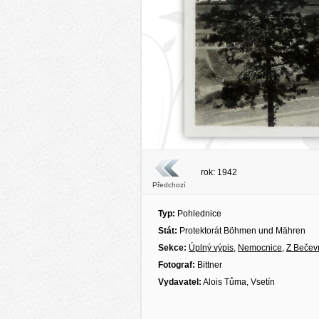
rok: 1942
Předchozí
Typ:
Pohlednice
Stát:
Protektorát Böhmen und Mähren
Sekce:
Úplný výpis
,
Nemocnice
,
Z Bečev
Fotograf:
Bittner
Vydavatel:
Alois Tůma, Vsetín