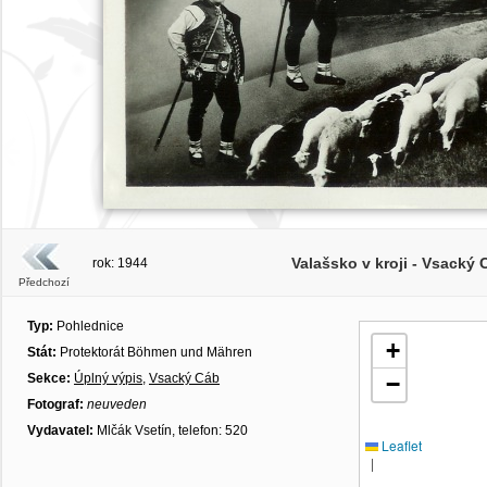
Valašsko v kroji - Vsacký
rok: 1944
Předchozí
Typ:
Pohlednice
+
Stát:
Protektorát Böhmen und Mähren
Sekce:
Úplný výpis
,
Vsacký Cáb
−
Fotograf:
neuveden
Vydavatel:
Mlčák Vsetín, telefon: 520
Leaflet
|