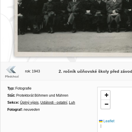
2. ročník učňovské školy před závod
rok: 1943
Předchozí
Typ:
Fotografie
+
Stát:
Protektorát Böhmen und Mähren
Sekce:
Úplný výpis
,
Události - ostatní
,
Luh
−
Fotograf:
neuveden
Leaflet
|