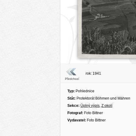
rok: 1941
Předchozí
Typ:
Pohlednice
Stát:
Protektorát Böhmen und Mähren
Sekce:
Úplný výpis
,
Z okolí
Fotograf:
Foto Bittner
Vydavatel:
Foto Bittner