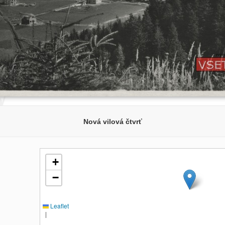
Nová vilová čtvrť
+
−
Leaflet
|