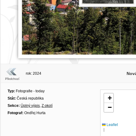
Nová
rok: 2024
Předchozí
Typ:
Fotografie - today
+
Stát:
Česká republika
Sekce:
Úplný výpis
,
Z okolí
−
Fotograf:
Ondřej Hurta
Leaflet
|