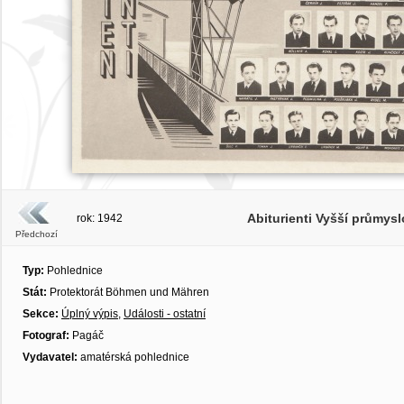
Abiturienti Vyšší průmysl
rok: 1942
Předchozí
Typ:
Pohlednice
Stát:
Protektorát Böhmen und Mähren
Sekce:
Úplný výpis
,
Události - ostatní
Fotograf:
Pagáč
Vydavatel:
amatérská pohlednice