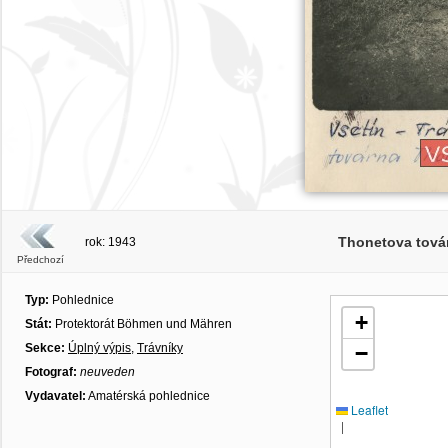
Thonetova tová
rok: 1943
Předchozí
Typ:
Pohlednice
+
Stát:
Protektorát Böhmen und Mähren
Sekce:
Úplný výpis
,
Trávníky
−
Fotograf:
neuveden
Vydavatel:
Amatérská pohlednice
Leaflet
|