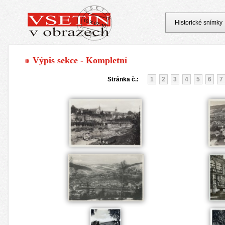
Historické snímky
Výpis sekce - Kompletní
Stránka č.:
1
2
3
4
5
6
7