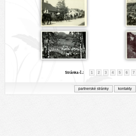
Stránka č.:
1
2
3
4
5
6
7
partnerské stránky
kontakty