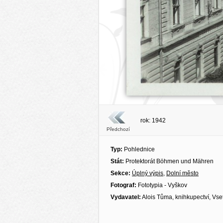
rok: 1942
Předchozí
Typ:
Pohlednice
Stát:
Protektorát Böhmen und Mähren
Sekce:
Úplný výpis
,
Dolní město
Fotograf:
Fototypia - Vyškov
Vydavatel:
Alois Tůma, knihkupectví, Vse