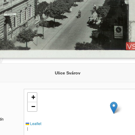
Ulice Svárov
+
−
tín
Leaflet
|