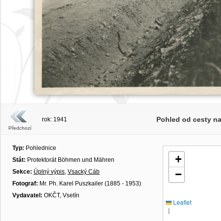
Pohled od cesty n
rok: 1941
Předchozí
Typ:
Pohlednice
+
Stát:
Protektorát Böhmen und Mähren
Sekce:
Úplný výpis
,
Vsacký Cáb
−
Fotograf:
Mr. Ph. Karel Puszkailer (1885 - 1953)
Vydavatel:
OKČT, Vsetín
Leaflet
|