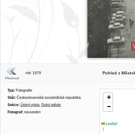
Pohled z Městs
rok: 1979
Předchozí
Typ:
Fotografie
+
Stát:
Československá socialistická republika
Sekce:
Úplný výpis
,
Dolní město
−
Fotograf:
neuveden
Leaflet
|