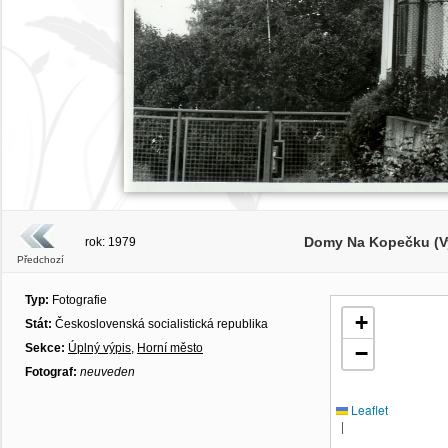
Domy Na Kopečku (V
rok: 1979
Předchozí
Typ:
Fotografie
+
Stát:
Československá socialistická republika
Sekce:
Úplný výpis
,
Horní město
−
Fotograf:
neuveden
Leaflet
|