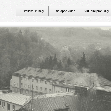
Historické snímky
Timelapse videa
Virtuální prohlídky