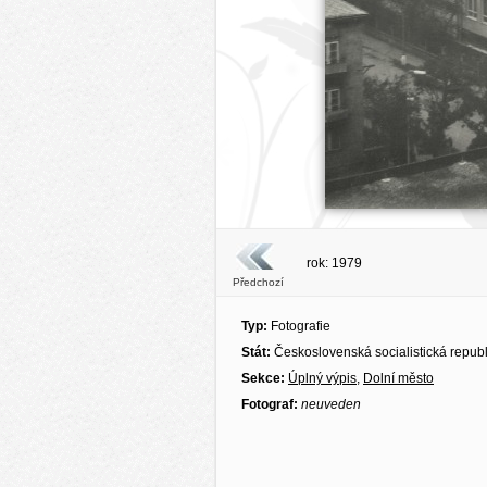
rok: 1979
Předchozí
Typ:
Fotografie
Stát:
Československá socialistická repub
Sekce:
Úplný výpis
,
Dolní město
Fotograf:
neuveden