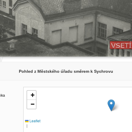
Pohled z Městského úřadu směrem k Sychrovu
+
lika
−
Leaflet
|