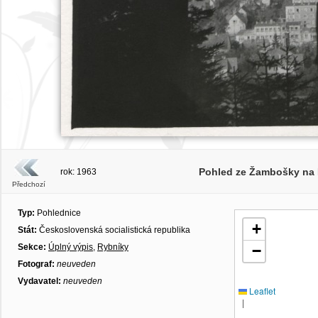
Pohled ze Žambošky na R
rok: 1963
Předchozí
Typ:
Pohlednice
+
Stát:
Československá socialistická republika
Sekce:
Úplný výpis
,
Rybníky
−
Fotograf:
neuveden
Vydavatel:
neuveden
Leaflet
|