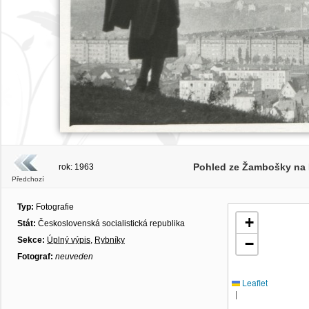
Pohled ze Žambošky na R
rok: 1963
Předchozí
Typ:
Fotografie
+
Stát:
Československá socialistická republika
Sekce:
Úplný výpis
,
Rybníky
−
Fotograf:
neuveden
Leaflet
|