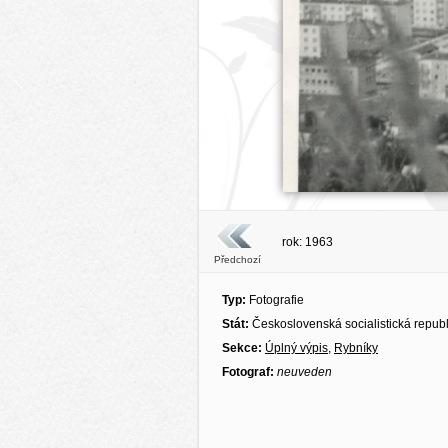
rok: 1963
Předchozí
Typ:
Fotografie
Stát:
Československá socialistická repub
Sekce:
Úplný výpis
,
Rybníky
Fotograf:
neuveden