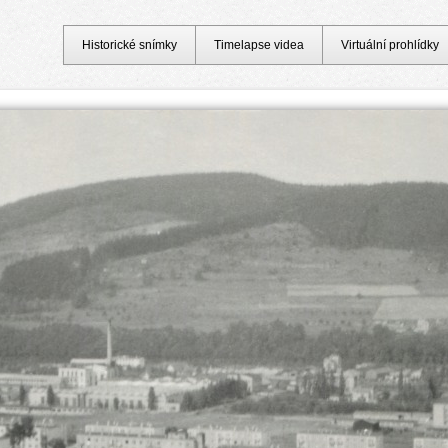
Historické snímky
Timelapse videa
Virtuální prohlídky