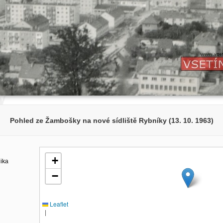
Pohled ze Žambošky na nové sídliště Rybníky (13. 10. 1963)
+
lika
−
Leaflet
|